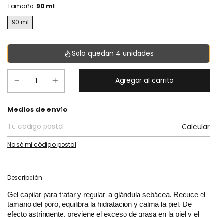
Tamaño:
90 ml
90 ml
Solo quedan 4 unidades
Entregas para el CP:
Medios de envío
Calcular
No sé mi código postal
Descripción
Gel capilar para tratar y regular la glándula sebácea. Reduce el
tamaño del poro, equilibra la hidratación y calma la piel. De
efecto astringente, previene el exceso de grasa en la piel y el