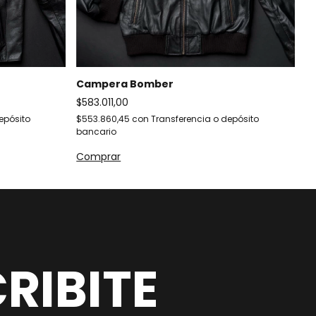
Campera Bomber
B
$583.011,00
$1
epósito
$553.860,45
con
Transferencia o depósito
$1
bancario
ba
Comprar
RIBITE