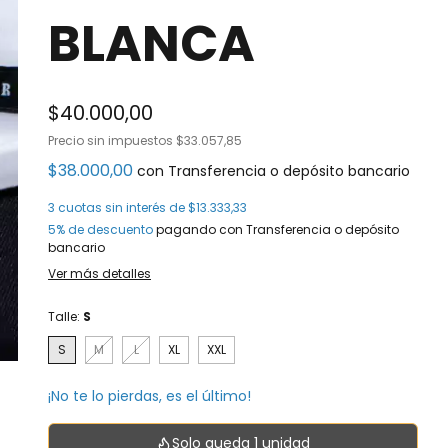
BLANCA
$40.000,00
Precio sin impuestos
$33.057,85
$38.000,00
con
Transferencia o depósito bancario
3
cuotas sin interés de
$13.333,33
5% de descuento
pagando con Transferencia o depósito
bancario
Ver más detalles
Talle:
S
S
M
L
XL
XXL
¡No te lo pierdas, es el último!
Solo queda 1 unidad