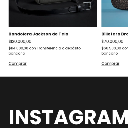
Bandolera Jackson de Tela
Billetera Br
$120.000,00
$70.000,00
$114.000,00
con
Transferencia o depósito
$66.500,00
co
bancario
bancario
Comprar
Comprar
INSTAGRA