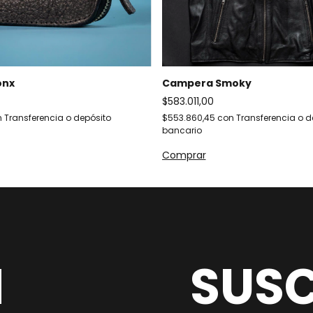
onx
Campera Smoky
$583.011,00
n
Transferencia o depósito
$553.860,45
con
Transferencia o d
bancario
Comprar
M
SUSC