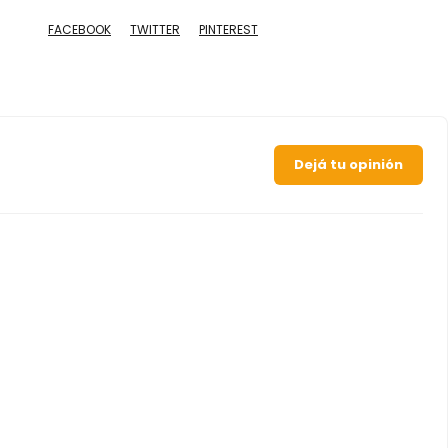
FACEBOOK
TWITTER
PINTEREST
Dejá tu opinión